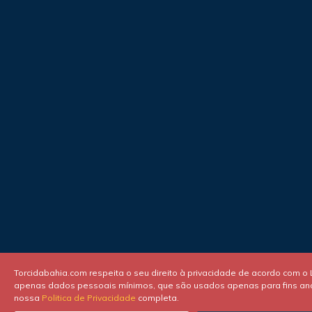
Torcidabahia.com respeita o seu direito à privacidade de acordo com o 
apenas dados pessoais mínimos, que são usados apenas para fins analí
nossa
Politica de Privacidade
completa.