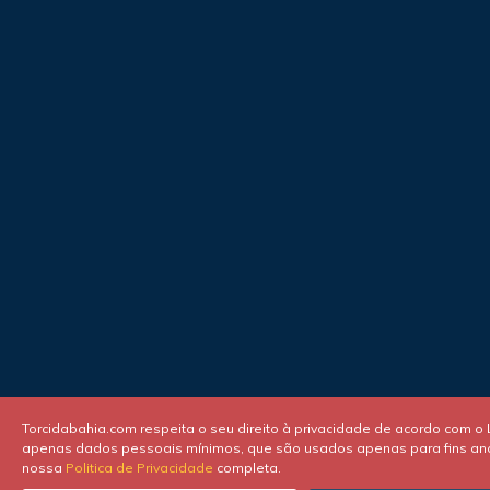
Torcidabahia.com respeita o seu direito à privacidade de acordo com o 
apenas dados pessoais mínimos, que são usados apenas para fins analí
nossa
Politica de Privacidade
completa.