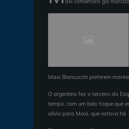
axi comemora gol marcado
Maxi prefere ficar calado sobre volta por cima
Maxi Biancucchi preferem manter
O argentino fez o terceiro do E
tempo, com um belo toque que enc
alívio para Maxi, que estava há