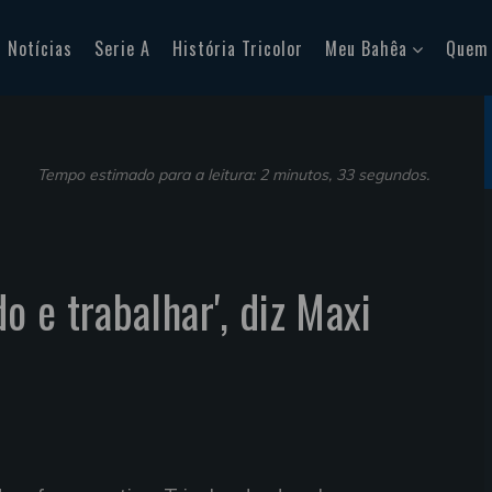
Notícias
Serie A
História Tricolor
Meu Bahêa
Quem
Tempo estimado para a leitura: 2 minutos, 33 segundos.
do e trabalhar', diz Maxi