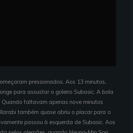
omeçaram pressionados. Aos 13 minutos,
onge para assustar o goleiro Subasic. A bola
l. Quando faltavam apenas nove minutos
ellarabi também quase abriu o placar para o
ovamente passou à esquerda de Subasic. Aos
ada pelos alemães, quando Heung-Min Son