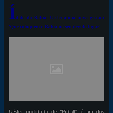
Í
dolo do Bahia, Uéslei apoia nova gestão:
'Que coloquem o Bahia no seu devido lugar'
Uéslei, apelidado de “Pitbull”, é um dos