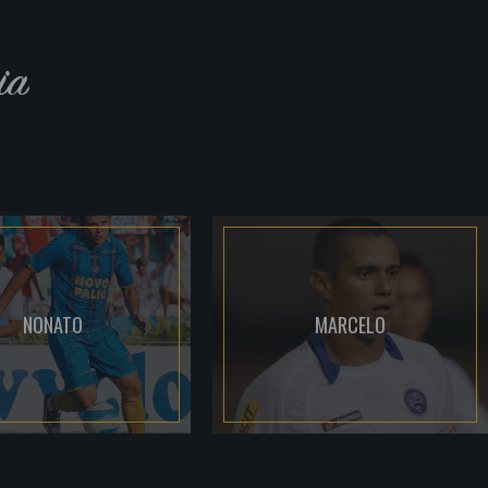
ia
NONATO
MARCELO