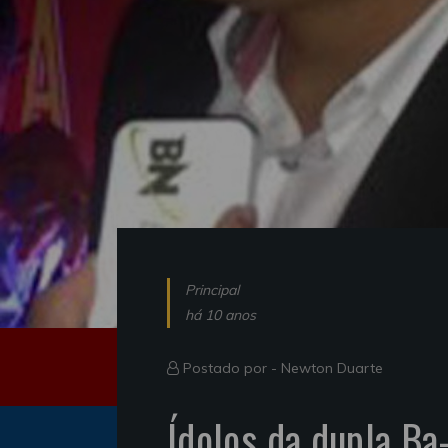
Principal
há 10 anos
Postado por -
Newton Duarte
Ídolos da dupla B