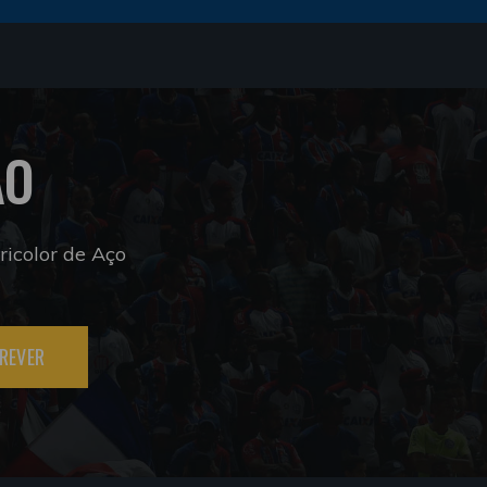
ÃO
icolor de Aço
REVER