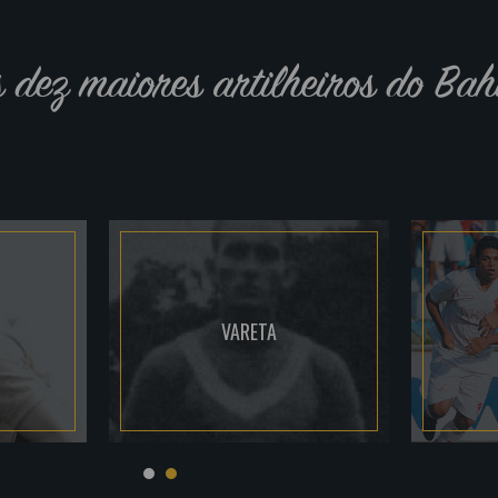
s dez maiores artilheiros do Bah
VARETA