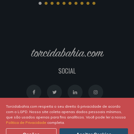
torcidabahia.com
SOCIAL
Torcidabahia.com respeita o seu direito à privacidade de acordo
com o LGPD. Nosso site coleta apenas dados pessoais mínimos,
que são usados apenas para fins analíticos. Você pode ler a nossa
Política de Cookies
|
Política de Privacidade
Politica de Privacidade
completa.
Powered by
Newton Duarte
. ALl rights reserved © 2020