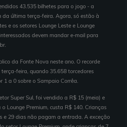
endidos 43.535 bilhetes para o jogo - a
da última terça-feira. Agora, só estão à
es e os setores Lounge Leste e Lounge
s interessados devem mandar e-mail para
br.
úblico da Fonte Nova neste ano. O recorde
e terça-feira, quando 35.658 torcedores
or 1 a 0 sobre o Sampaio Corrêa.
etor Super Sul, foi vendido a R$ 15 (meia) e
ra o Lounge Premium, custa R$ 140. Crianças
s e 29 dias não pagam a entrada. A exceção
do setor Lounge Premium, onde crianças de 7