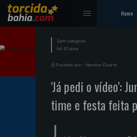
Home
Sem categoria
há 10 anos
Postado por -
Newton Duarte
'Já pedi o vídeo': J
time e festa feita 
J