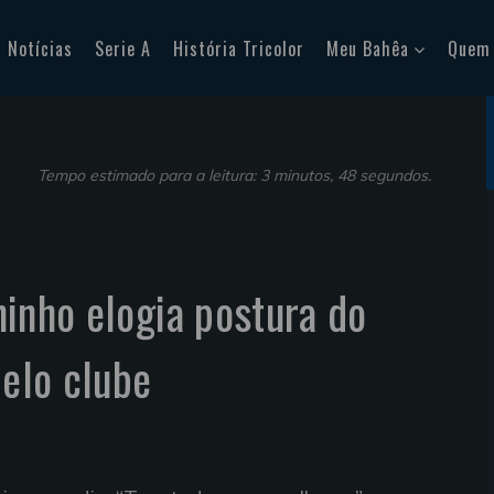
Notícias
Serie A
História Tricolor
Meu Bahêa
Quem
Tempo estimado para a leitura: 3 minutos, 48 segundos.
uninho elogia postura do
pelo clube