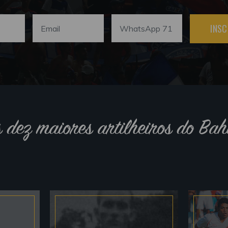
INSC
s dez maiores artilheiros do Bah