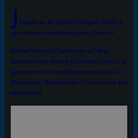
J
ogadores do Bahia festejam título e
se mostram confiantes para Série A
Rafael Miranda, Demerson e Fahel
parabenizam elenco e torcida tricolor, a
garantem time confiante para início do
Brasileirão. Bahia pega o Cruzeiro no fim
de semana