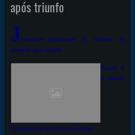
após triunfo
J
ogadores ganharam 31 relógios de
presente após triunfo
Touch é
a maior
franquia do produto no Brasil