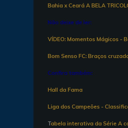
Bahia x Ceará A BELA TRICOLO
Não deixe de ler:
VÍDEO: Momentos Mágicos - Ba
Bom Senso FC: Braços cruzados
Confira também:
Hall da Fama
Liga dos Campeões - Classifi
T
abela interativa da Série A 