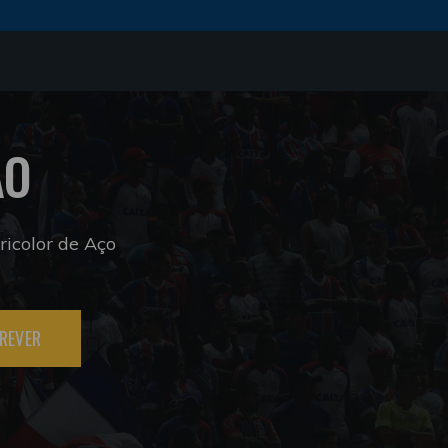
ÃO
icolor de Aço
REVER