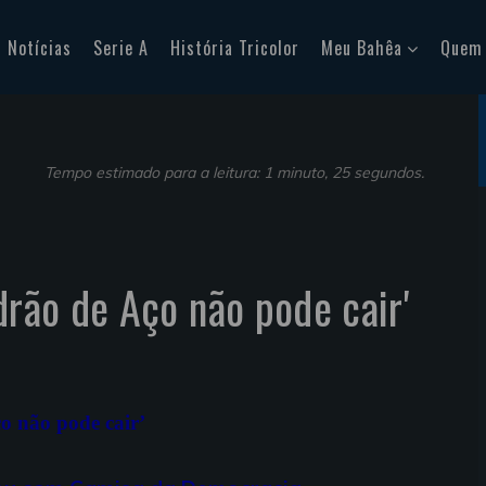
Notícias
Serie A
História Tricolor
Meu Bahêa
Quem
Tempo estimado para a leitura: 1 minuto, 25 segundos.
drão de Aço não pode cair'
o não pode cair’