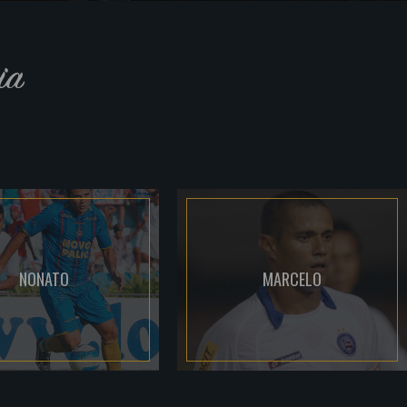
ia
NONATO
MARCELO