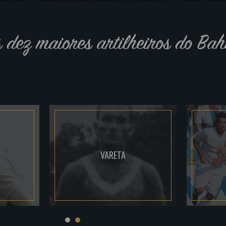
s dez maiores artilheiros do Bah
VARETA