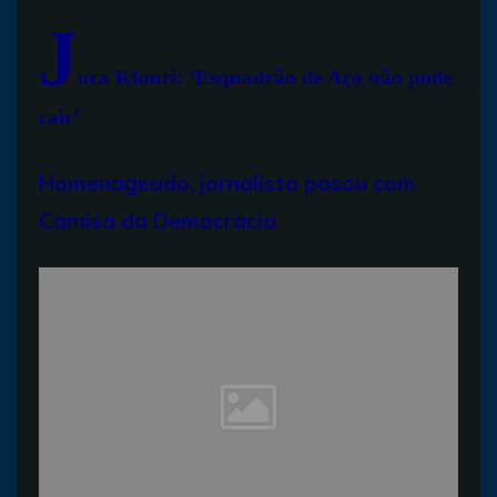
J
uca Kfouri: ‘Esquadrão de Aço não pode
cair’
Homenageado, jornalista posou com
Camisa da Democracia