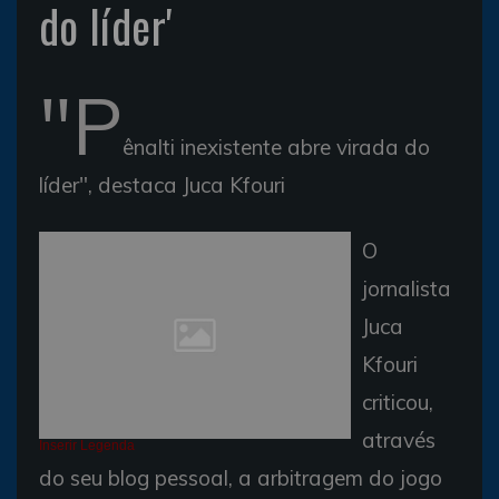
do líder'
"P
ênalti inexistente abre virada do
líder", destaca Juca Kfouri
O
jornalista
Juca
Kfouri
criticou,
através
Inserir Legenda
do seu blog pessoal, a arbitragem do jogo