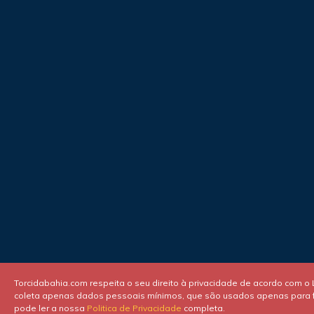
Torcidabahia.com respeita o seu direito à privacidade de acordo com o
coleta apenas dados pessoais mínimos, que são usados apenas para fi
pode ler a nossa
Politica de Privacidade
completa.