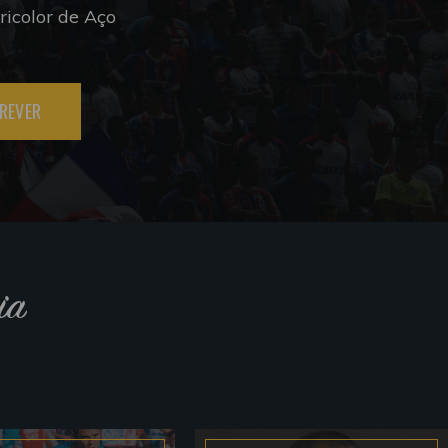
icolor de Aço
REVER
ia