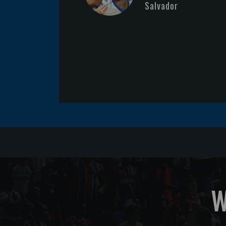
Salvador
W