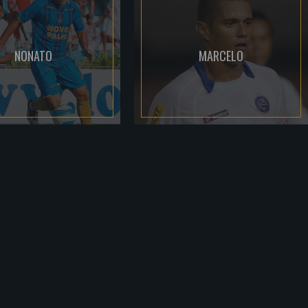
NONATO
MARCELO