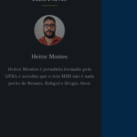
Heitor Montes
Heitor Montes é jornalista formado pela
UFBA e acredita que o trio MSN não é nada
perto de Nonato, Robgol e Sérgio Alves.
Noticias
há 5 anos
Goleiro Douglas Friedrich
fica em observação após