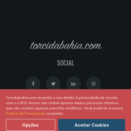
torcidabahia.com
SOCIAL
Torcidabahia.com respeita o seu direito à privacidade de acordo
com o LGPD. Nosso site coleta apenas dados pessoais mínimos,
que são usados apenas para fins analíticos. Você pode ler a nossa
Política de Cookies
|
Política de Privacidade
Politica de Privacidade
completa.
Powered by
Newton Duarte
. ALl rights reserved © 2020
Opções
Aceitar Cookies