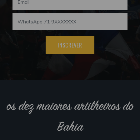
INSCREVER
os dez maiores artilheiros do
Bahia