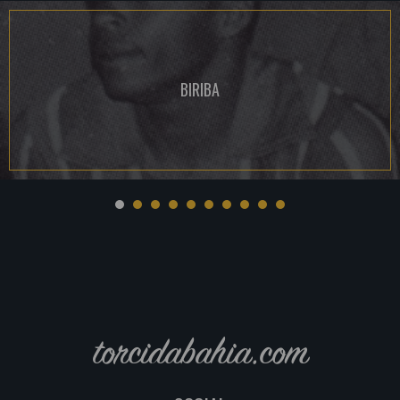
BIRIBA
torcidabahia.com