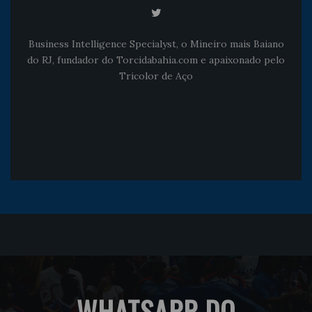
Business Intelligence Specialyst, o Mineiro mais Baiano
do RJ, fundador do Torcidabahia.com e apaixonado pelo
Tricolor de Aço
WHATSAPP DO