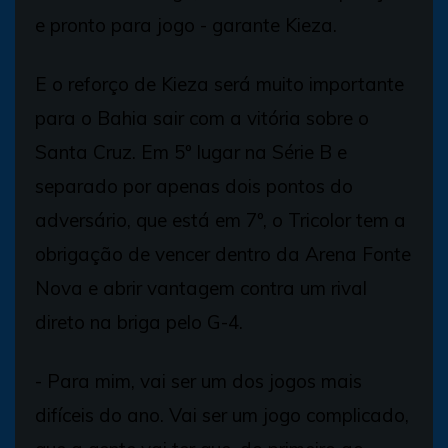
e pronto para jogo - garante Kieza.
E o reforço de Kieza será muito importante
para o Bahia sair com a vitória sobre o
Santa Cruz. Em 5º lugar na Série B e
separado por apenas dois pontos do
adversário, que está em 7º, o Tricolor tem a
obrigação de vencer dentro da Arena Fonte
Nova e abrir vantagem contra um rival
direto na briga pelo G-4.
- Para mim, vai ser um dos jogos mais
difíceis do ano. Vai ser um jogo complicado,