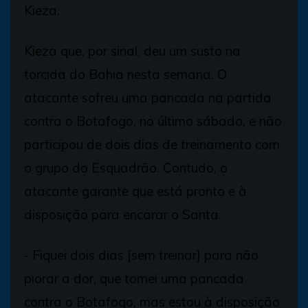
Kieza.
Kieza que, por sinal, deu um susto na
torcida do Bahia nesta semana. O
atacante sofreu uma pancada na partida
contra o Botafogo, no último sábado, e não
participou de dois dias de treinamento com
o grupo do Esquadrão. Contudo, o
atacante garante que está pronto e à
disposição para encarar o Santa.
- Fiquei dois dias [sem treinar] para não
piorar a dor, que tomei uma pancada
contra o Botafogo, mas estou à disposição