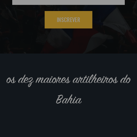
INSCREVER
os dez maiores artilheiros do
Bahia