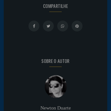
COMPARTILHE
SOBRE O AUTOR
Newton Duarte