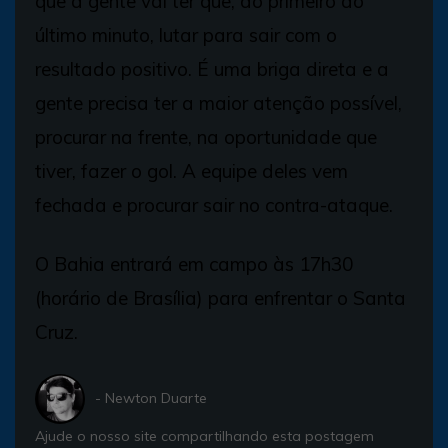
que a gente vai ter que, do primeiro ao
último minuto, lutar para sair com o
resultado positivo. É uma briga direta e a
gente precisa ter a maior atenção possível,
procurar na frente, na oportunidade que
tiver, fazer o gol. A equipe deles vem
fechada e procurar sair no contra-ataque.
O Bahia entrará em campo às 17h30
(horário de Brasília) para enfrentar o Santa
Cruz.
- Newton Duarte
Ajude o nosso site compartilhando esta postagem