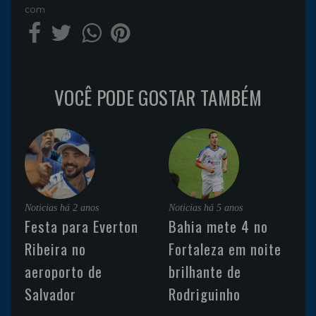
com
VOCÊ PODE GOSTAR TAMBÉM
Noticias
há 2 anos
Noticias
há 5 anos
Festa para Everton
Bahia mete 4 no
Ribeira no
Fortaleza em noite
aeroporto de
brilhante de
Salvador
Rodriguinho