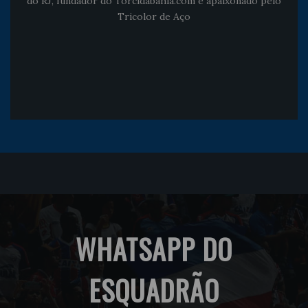
do RJ, fundador do Torcidabahia.com e apaixonado pelo
Tricolor de Aço
WHATSAPP DO
ESQUADRÃO