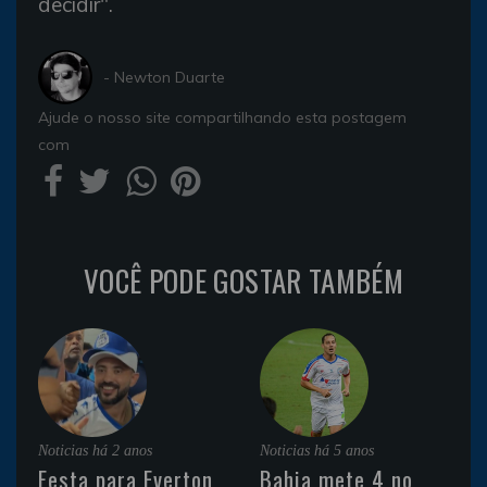
decidir".
- Newton Duarte
Ajude o nosso site compartilhando esta postagem
com
VOCÊ PODE GOSTAR TAMBÉM
Noticias
há 2 anos
Noticias
há 5 anos
Festa para Everton
Bahia mete 4 no