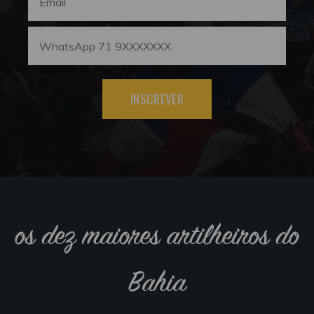
INSCREVER
os dez maiores artilheiros do
Bahia