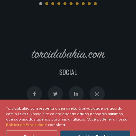
torcidabahia.com
SOCIAL
Torcidabahia.com respeita o seu direito à privacidade de acordo
com o LGPD. Nosso site coleta apenas dados pessoais mínimos,
que são usados apenas para fins analíticos. Você pode ler a nossa
Política de Cookies
|
Política de Privacidade
Politica de Privacidade
completa.
Powered by
Newton Duarte
. ALl rights reserved © 2020