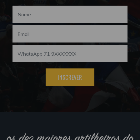
INSCREVER
os dez maiores artilheiros do