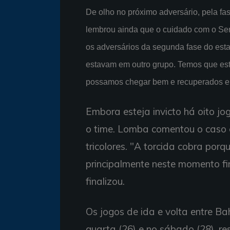
De olho no próximo adversário, pela fa
lembrou ainda que o cuidado com o Ser
os adversários da segunda fase do esta
estavam em outro grupo. Temos que es
possamos chegar bem e recuperados em 
Embora esteja invicto há oito jo
o time. Lomba comentou o caso 
tricolores. "A torcida cobra por
principalmente neste momento fina
finalizou.
Os jogos de ida e volta entre Ba
quarta (26) e no sábado (28), re