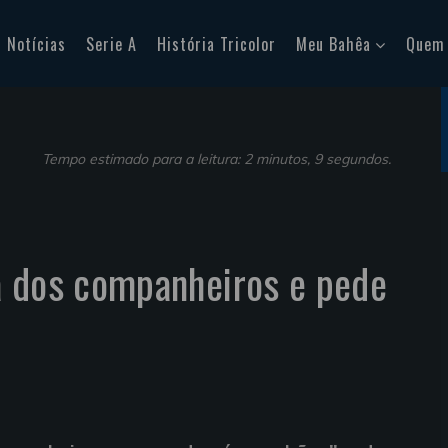
Notícias
Serie A
História Tricolor
Meu Bahêa
Quem
Tempo estimado para a leitura: 2 minutos, 9 segundos.
a dos companheiros e pede