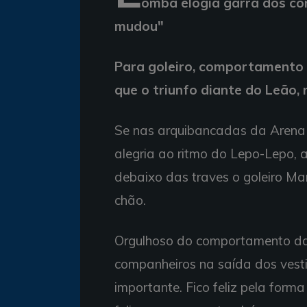
omba elogia garra dos co
mudou"
Para goleiro, comportamento 
que o triunfo diante do Leão,
Se nas arquibancadas da Arena 
alegria ao ritmo do Lepo-Lepo, ap
debaixo das traves o goleiro M
chão.
Orgulhoso do comportamento da e
companheiros na saída dos vesti
importante. Fico feliz pela form