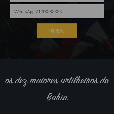
INSCREVER
os dez maiores artilheiros do
Bahia