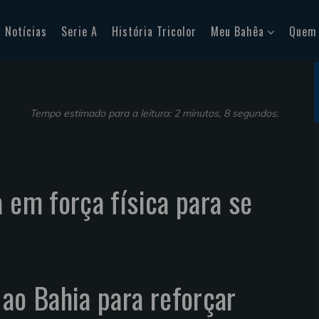
Notícias
Serie A
História Tricolor
Meu Bahêa
Quem
Tempo estimado para a leitura: 2 minutos, 8 segundos.
 em força física para se
 ao Bahia para reforçar