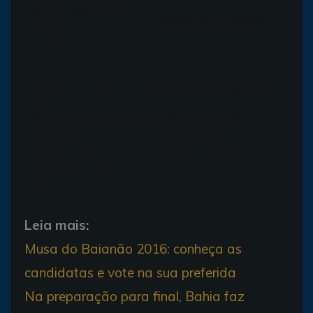
Marcos Jean Souza
Mariana da Luz Santos
Santos
Orlando Vinicius Santos
Pedro Augusto Rocha
Alves
Oliveira
Reginaldo Souza da
Ricardo Gomes Behrens
Cruz
Ricardo Luis Andrade do
Rodrigo Gabriel de
Nascimento
Jesus Lacerda
Ronival Correia
Tiago Dias Oliveira
Tiago Fabio Santos
Pereira
Leia mais:
Musa do Baianão 2016: conheça as
candidatas e vote na sua preferida
Na preparação para final, Bahia faz