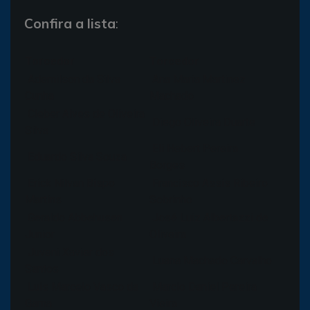
Confira a lista
:
Torcedor
Torcedor
Ademilson da Silva
Ana Maria Martinez
Cunha
Machado
Cleber Alves de Oliveira
Diego Oliveira Duarte
Silva
Eli Hebert Pereira
Eduardo Silva Souza
Borges
Erick Nilvan Bispo
Francisco Assis Ribeiro
Martins
Sobrinho
Geraldo Abbehusen
José Luiz Albertazzi de
Junior
Oliveira
Juveni Xavier dos
Luana Machado Carvalho
Santos
Luis Marcelo Vasco da
Marcio Daniel Pereira
Gama
Vieira