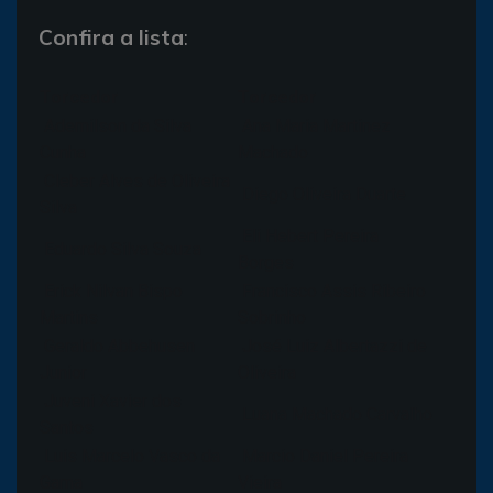
Confira a lista
:
Torcedor
Torcedor
Ademilson da Silva
Ana Maria Martinez
Cunha
Machado
Cleber Alves de Oliveira
Diego Oliveira Duarte
Silva
Eli Hebert Pereira
Eduardo Silva Souza
Borges
Erick Nilvan Bispo
Francisco Assis Ribeiro
Martins
Sobrinho
Geraldo Abbehusen
José Luiz Albertazzi de
Junior
Oliveira
Juveni Xavier dos
Luana Machado Carvalho
Santos
Luis Marcelo Vasco da
Marcio Daniel Pereira
Gama
Vieira