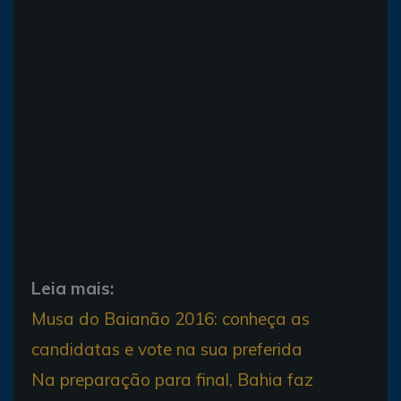
Marcos Jean Souza
Mariana da Luz Santos
Santos
Orlando Vinicius Santos
Pedro Augusto Rocha
Alves
Oliveira
Reginaldo Souza da
Ricardo Gomes Behrens
Cruz
Ricardo Luis Andrade do
Rodrigo Gabriel de
Nascimento
Jesus Lacerda
Ronival Correia
Tiago Dias Oliveira
Tiago Fabio Santos
Pereira
Leia mais:
Musa do Baianão 2016: conheça as
candidatas e vote na sua preferida
Na preparação para final, Bahia faz