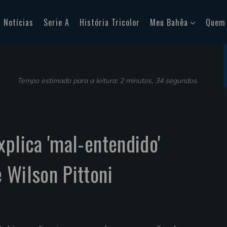
Notícias
Serie A
História Tricolor
Meu Bahêa
Quem
Tempo estimado para a leitura: 2 minutos, 34 segundos.
xplica 'mal-entendido'
 Wilson Pittoni