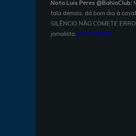
Nota Luis Peres @BahiaClub:
M
fala demais, dá bom dia à caval
SILÊNCIO NÃO COMETE ERROS'.
jornalista.
#FIKAaDIKA.