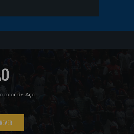
ÃO
icolor de Aço
REVER