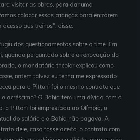
ara visitar as obras, para dar uma
 Vamos colocar essas crianças para entrarem
acesso aos treinos", disse.
fugiu dos questionamentos sobre o time. Em
ni, quando perguntado sobre a renovação do
rada, o mandatário tricolor explicou como
passe, ontem talvez eu tenha me expressado
eceu para o Pittoni foi o mesmo contrato que
ria o acréscimo? O Bahia tem uma dívida com o
, o Pittoni foi emprestado ao Olímpia, o
tual do salário e o Bahia não pagava. A
rato dele, caso fosse aceito, o contrato com
scentaria ao salário essa dívida, para que no