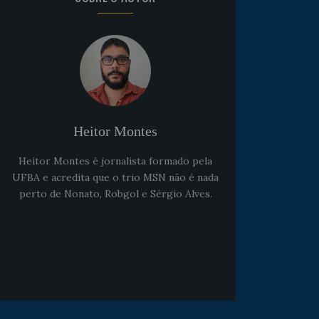
Noticias
há 5 anos
Goleiro Douglas Friedrich
fica em observação após
sofrer um corte no rosto
Heitor Montes
Heitor Montes é jornalista formado pela
UFBA e acredita que o trio MSN não é nada
perto de Nonato, Robgol e Sérgio Alves.