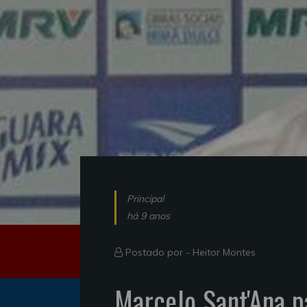
Principal
há 9 anos
Postado por -
Heitor Montes
Marcelo Sant'Ana p