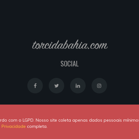
torcidabahia.com
SOCIAL
Política de Cookies
|
Política de Privacidade
cordo com o LGPD. Nosso site coleta apenas dados pessoais mínimo
Powered by
Newton Duarte
. ALl rights reserved © 2020
e Privacidade
completa.