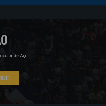
ÃO
icolor de Aço
REVER