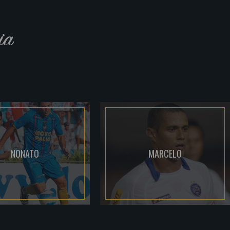
ia
NONATO
MARCELO