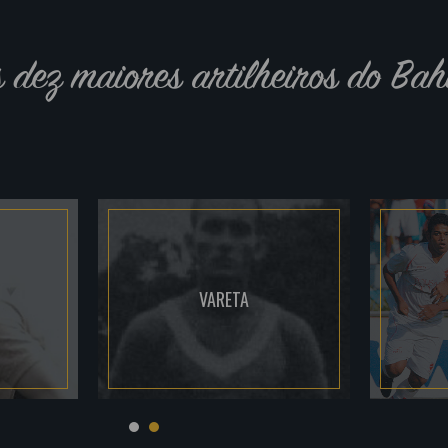
s dez maiores artilheiros do Bah
VARETA