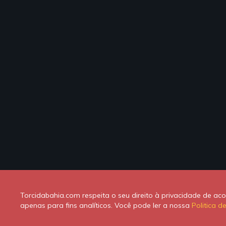
Torcidabahia.com respeita o seu direito à privacidade de a
apenas para fins analíticos. Você pode ler a nossa
Politica d