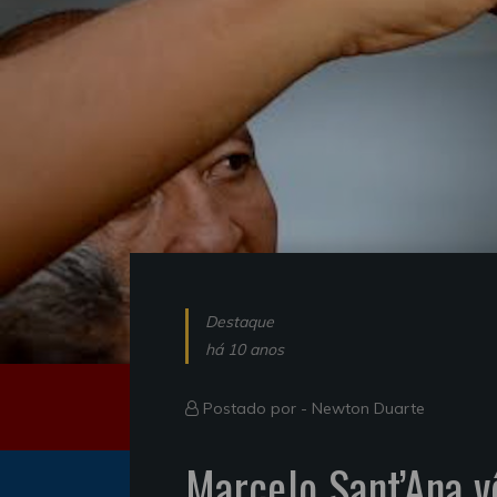
Destaque
há 10 anos
Postado por -
Newton Duarte
Marcelo Sant’Ana 