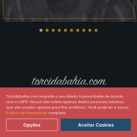
torcidabahia.com
Torcidabahia.com respeita o seu direito à privacidade de acordo
SOCIAL
com o LGPD. Nosso site coleta apenas dados pessoais mínimos,
que são usados apenas para fins analíticos. Você pode ler a nossa
Politica de Privacidade
completa.
Opções
Aceitar Cookies