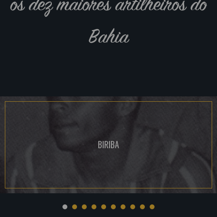
os dez maiores artilheiros do
Bahia
BIRIBA