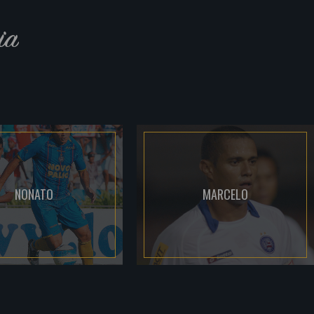
ia
NONATO
MARCELO