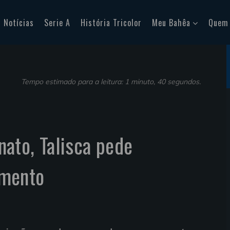
Notícias
Serie A
História Tricolor
Meu Bahêa
Quem
Tempo estimado para a leitura: 1 minuto, 40 segundos.
ato, Talisca pede
mento