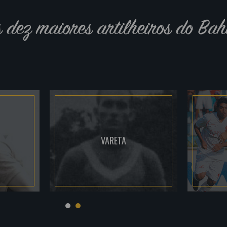
s dez maiores artilheiros do Bah
VARETA