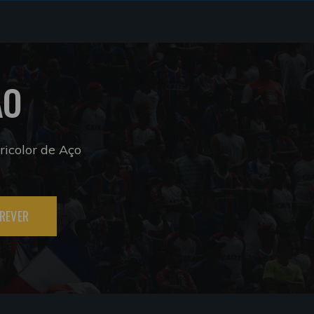
ÃO
icolor de Aço
REVER