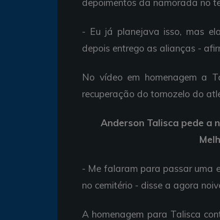
depoimentos da namorada no te
- Eu já planejava isso, mas el
depois entrego as alianças - afi
No vídeo em homenagem a Tal
recuperação do tornozelo do at
Anderson Talisca pede a
Melh
- Me falaram para passar uma er
no cemitério - disse a agora noi
A homenagem para Talisca cont