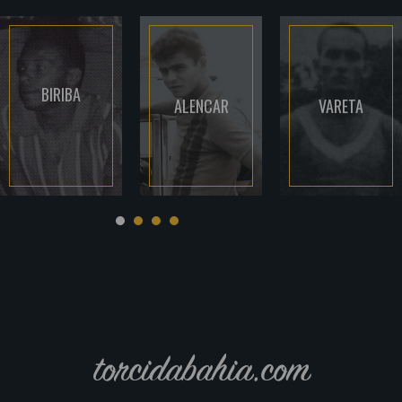
BIRIBA
ALENCAR
VARETA
torcidabahia.com