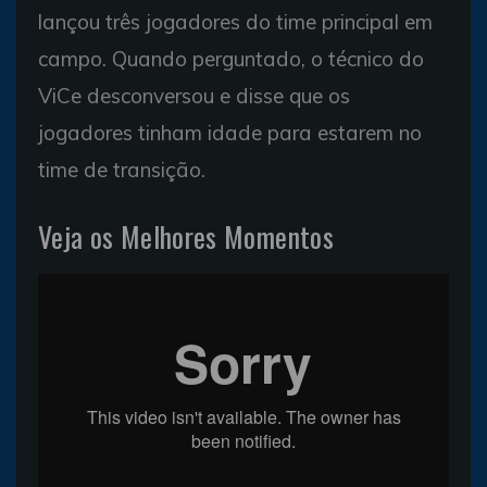
lançou três jogadores do time principal em
campo. Quando perguntado, o técnico do
ViCe desconversou e disse que os
jogadores tinham idade para estarem no
time de transição.
Veja os Melhores Momentos