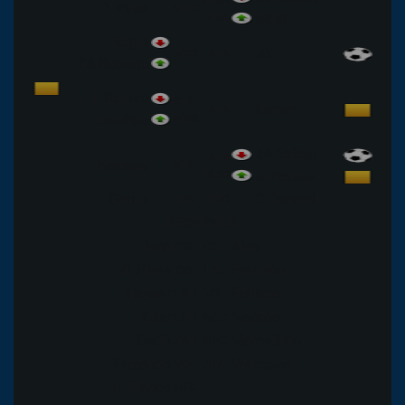
D. Pires
MEC
VOL
Bidía
Régis
Jô
MEC
ATA
Zé Roberto
T. Ribeiro
ATA
Itamar
ATA
Luisinho
MEC
Zé Rafael
ATA
Hernane
ATA
MEC
J. Pacato
Doriva
C. Tencati
TEC
TEC
RESERVAS
Jean
Alan
GOL
GOL
D. Pires
Paulinho
GOl
LAE
Hayner
Fabiano
LAD
VOL
Éder
Netinho
LAD
MEC
Dedé
Marcelinho
ZAD
MEC
L. Fernando
Welisson
VOL
ATA
G. Blanco
MEC