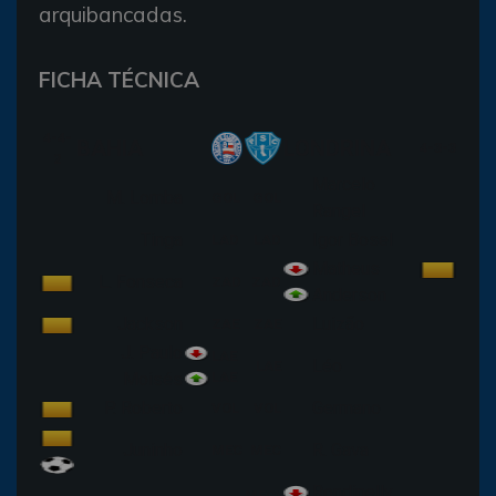
arquibancadas.
FICHA TÉCNICA
4-4-
BAHIA
LONDRINA
4-3-3
2
Marcelo
M. Lomba
GOL
GOL
Rangel
Tinga
Igor Bosel
LAD
LAD
Matheus
L. Fonseca
ZAD
ZAD
Anderson
Jackson
Luizão
ZAE
ZAE
J. Paulo
LAE
Léo
LAE
Moisés
LAE
P. Roberto
Germano
VOL
VOL
Juninho
R. Gava
MEC
MEC
Rondinelly
MEC\