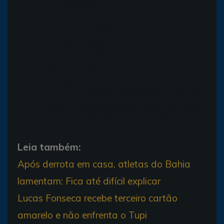
R. Rodrigues
ATA
Campeonato Brasileiro Série B -
10ª Rodada
Local :
Fonte Nova
Data :
18/06/2016
Horário :
16h
Público :
9.648 - R$ 152.853,50
Árbitro :
Leandro Bizzio Marinho - SP (CBF)
Assistentes
Herman Brumel Vani (CBF) e Bruno
:
Salgado Rizo - SP (CBF)
Leia também:
Após derrota em casa, atletas do Bahia
lamentam: Fica até difícil explicar
Lucas Fonseca recebe terceiro cartão
amarelo e não enfrenta o Tupi