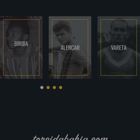
BIRIBA
ALENCAR
VARETA
torcidabahia.com