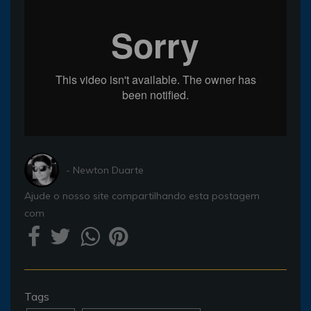
- Newton Duarte
Ajude o nosso site compartilhando esta postagem
com
Tags