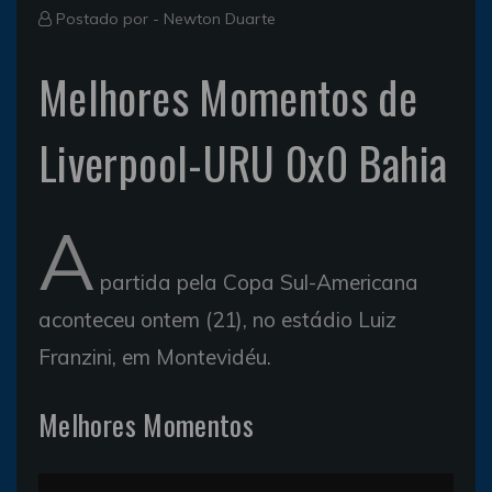
Postado por -
Newton Duarte
Melhores Momentos de
Liverpool-URU 0x0 Bahia
A
partida pela Copa Sul-Americana
aconteceu ontem (21), no estádio Luiz
Franzini, em Montevidéu.
Melhores Momentos