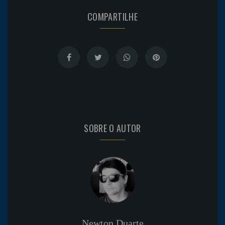
COMPARTILHE
SOBRE O AUTOR
Newton Duarte