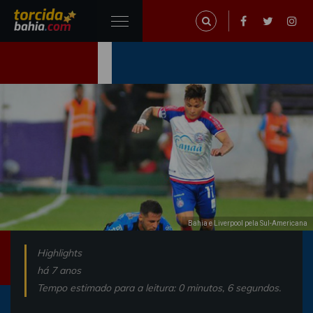
Bahia e Liverpool pela Sul-Americana
Highlights
há 7 anos
Tempo estimado para a leitura: 0 minutos, 6 segundos.