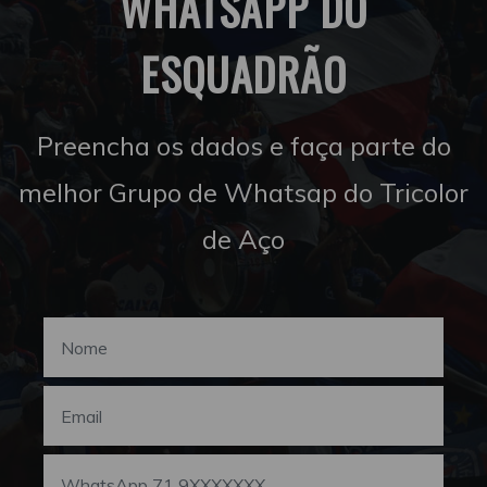
WHATSAPP DO
ESQUADRÃO
Preencha os dados e faça parte do
melhor Grupo de Whatsap do Tricolor
de Aço