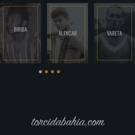
BIRIBA
ALENCAR
VARETA
torcidabahia.com