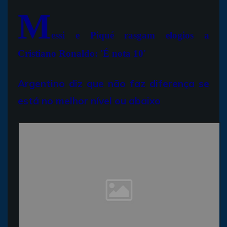
M
essi e Piqué rasgam elogios a
Cristiano Ronaldo: 'É nota 10'
Argentino diz que não faz diferença se
está no melhor nível ou abaixo