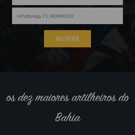
INSCREVER
os dez maiores artilheiros do
Bahia