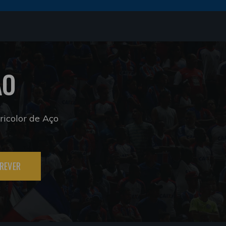
ÃO
icolor de Aço
REVER