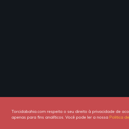
Torcidabahia.com respeita o seu direito à privacidade de a
apenas para fins analíticos. Você pode ler a nossa
Politica d