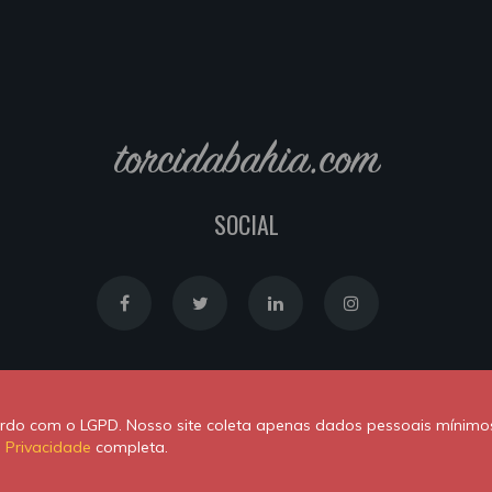
torcidabahia.com
SOCIAL
Política de Cookies
|
Política de Privacidade
cordo com o LGPD. Nosso site coleta apenas dados pessoais mínimo
Powered by
Newton Duarte
. ALl rights reserved © 2020
e Privacidade
completa.