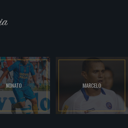
ia
NONATO
MARCELO