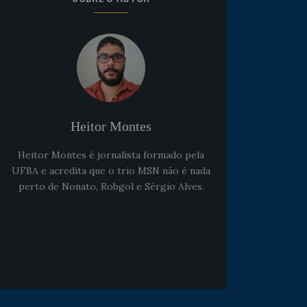
Noticias
há 5 anos
Goleiro Douglas Friedrich
Heitor Montes
fica em observação após
sofrer um corte no rosto
Heitor Montes é jornalista formado pela
UFBA e acredita que o trio MSN não é nada
perto de Nonato, Robgol e Sérgio Alves.