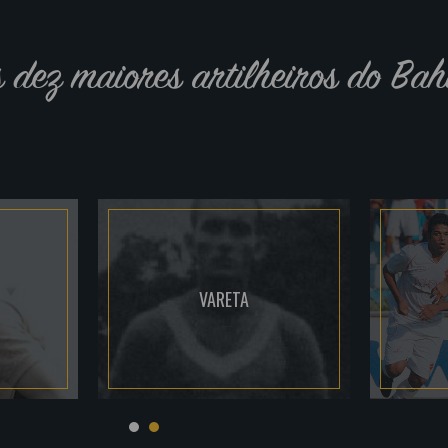
s dez maiores artilheiros do Bah
VARETA