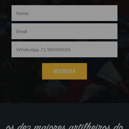
INSCREVER
os dez maiores artilheiros do