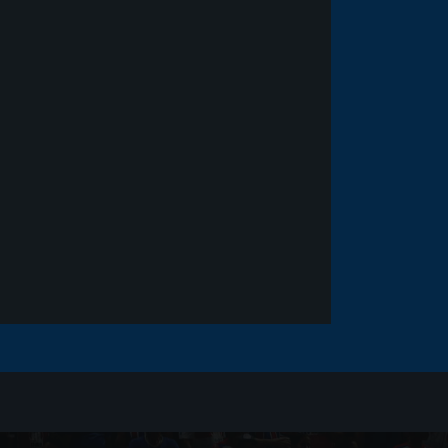
Noticias
há 5 anos
Goleiro Douglas Friedrich
fica em observação após
sofrer um corte no rosto