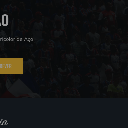
ÃO
icolor de Aço
REVER
ia