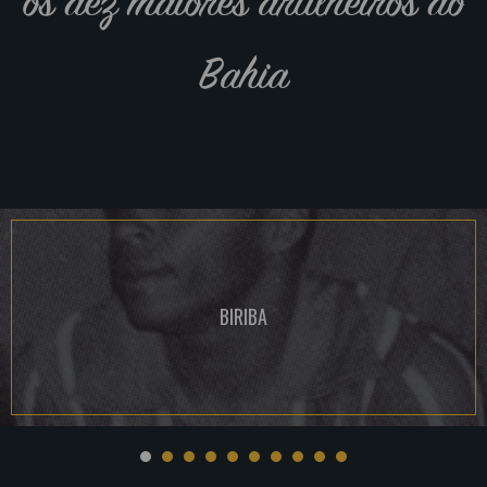
os dez maiores artilheiros do
Bahia
BIRIBA