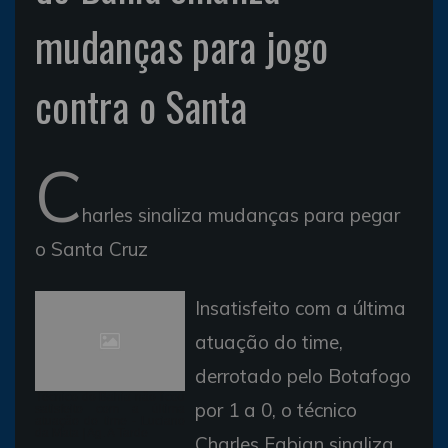
mudanças para jogo
contra o Santa
C
harles sinaliza mudanças para pegar
o Santa Cruz
Insatisfeito com a última
atuação do time,
derrotado pelo Botafogo
Técnico do Bahia não ficou
por 1 a 0, o técnico
satisfeito com a última
atuação do time - Luciano
da Mata | Ag. A Tarde
Charles Fabian sinaliza