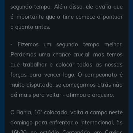
segundo tempo.
Além
disso,
ele
avalia
que
é
importante
que o time
comece a
pontuar
o
quanto antes.
-
Fizemos um
segundo tempo
melhor.
Perdemos
uma chance crucial,
mas
temos
que
trabalhar e
colocar
todas as
nossas
forças
para
vencer logo. O
campeonato
é
muito
disputado, se
começarmos
atrás
não
dá
mais
para
voltar -
afirmou o
arqueiro.
O Bahia, 16º
colocado,
volta a
campo
neste
domingo
para
enfrentar o
Internacional,
às
16h20, no
estádio
Centenário, em
Caxias