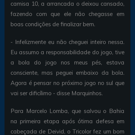
camisa 10, a
arrancada o
deixou
cansado,
fazendo com
que
ele
não
chegasse em
boas
condições de
finalizar
bem.
-
Infelizmente
eu
não
cheguei
inteiro
nessa.
Eu
assumo a
responsabilidade do
jogo,
tive
a bola do
jogo nos
meus
pés,
estava
consciente,
mas
peguei
embaixo
da bola.
Agora
é
pensar no
próximo
jogo no
sul
que
vai
ser
dificílimo -
disse
Marquinhos.
Para Marcelo
Lomba,
que
salvou o Bahia
na
primeira
etapa
após
ótima
defesa em
cabeçada de
Deivid, o Tricolor fez um
bom