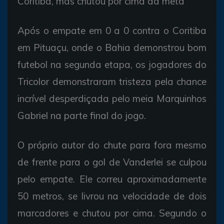
Coritiba,
mas
chutou
por
cima
da meta
Após o
empate em 0 a 0 contra o
Coritiba
em
Pituaçu,
onde o Bahia
demonstrou
bom
futebol
na
segunda
etapa,
os
jogadores do
Tricolor
demonstraram
tristeza
pela chance
incrível
desperdiçada
pelo
meia
Marquinhos
Gabriel
na
parte final do
jogo.
O
próprio
autor do chute
para
fora
mesmo
de
frente
para o
gol de
Vanderlei se
culpou
pelo
empate.
Ele
correu
aproximadamente
50 metros, se
livrou
na
velocidade de
dois
marcadores e
chutou
por
cima. Segundo o