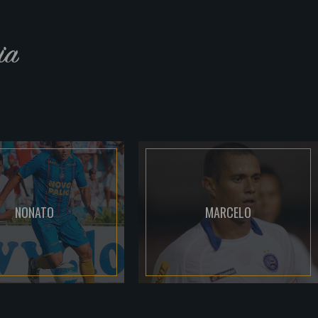
ia
NONATO
MARCELO