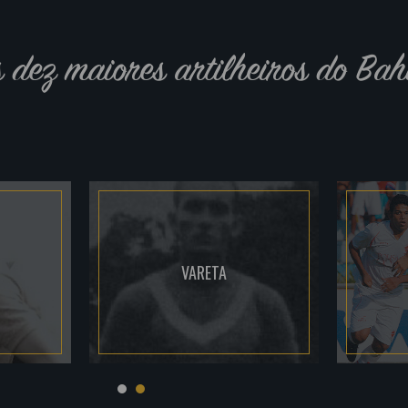
s dez maiores artilheiros do Bah
VARETA