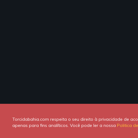
Torcidabahia.com respeita o seu direito à privacidade de a
apenas para fins analíticos. Você pode ler a nossa
Politica d