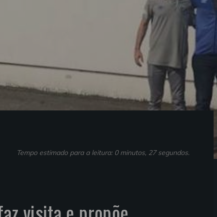
Tempo estimado para a leitura: 0 minutos, 27 segundos.
az visita e propõe