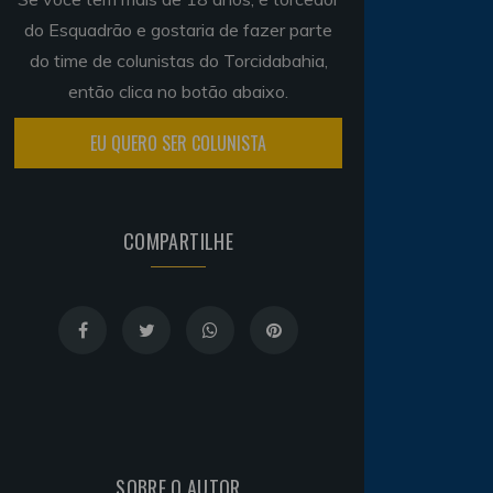
do Esquadrão e gostaria de fazer parte
do time de colunistas do Torcidabahia,
então clica no botão abaixo.
EU QUERO SER COLUNISTA
COMPARTILHE
Noticias
há 5 anos
Goleiro Douglas Friedrich
fica em observação após
sofrer um corte no rosto
SOBRE O AUTOR