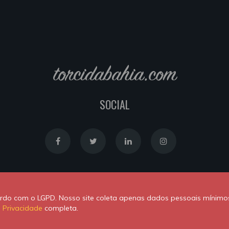
torcidabahia.com
SOCIAL
Política de Cookies
|
Política de Privacidade
cordo com o LGPD. Nosso site coleta apenas dados pessoais mínimo
Powered by
Newton Duarte
. ALl rights reserved © 2020
e Privacidade
completa.