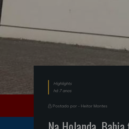
Highlights
há 7 anos
Postado por -
Heitor Montes
Na Holanda, Bahia f