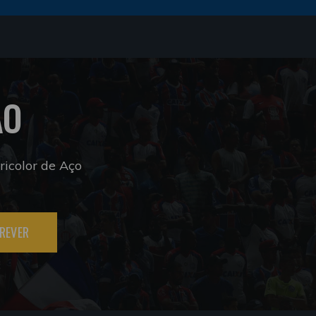
ÃO
icolor de Aço
REVER