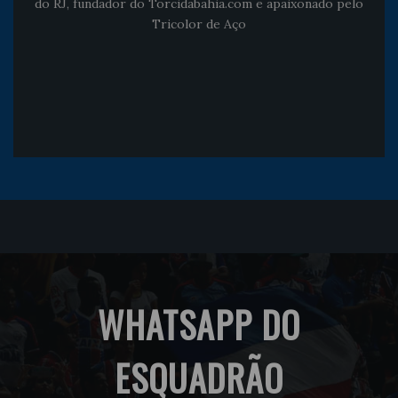
do RJ, fundador do Torcidabahia.com e apaixonado pelo
Tricolor de Aço
WHATSAPP DO
ESQUADRÃO