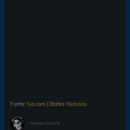
Local :
Estádio Olímpico (GO)
Data :
26/11/2016
16h30 de sábado (horário de
Horário :
Salvador)
Transmissão
PFC
:
Público :
10.90 Pagantes - R$ 172.305,00
Braulio da Silva Machado
Árbitro :
(Asp.Fifa/SC)
Kleber Lúcio Gil (Fifa/SC) e
Assistentes
Rogério Pablos Zanardo
:
(Asp.Fifa/SC)
Fonte:
Ge.com
|
Bahia Noticias
- Newton Duarte