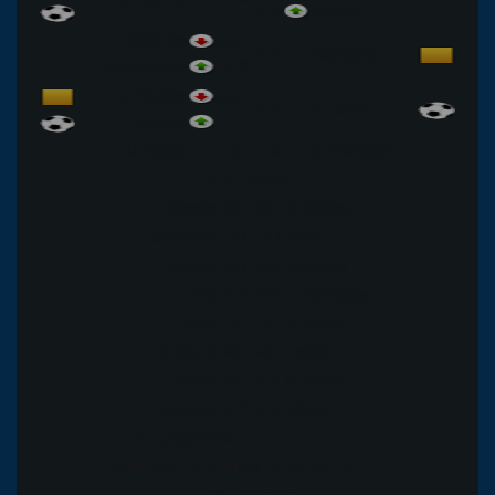
ATA
Allano
Gilsinho
ATA
Hernane
ATA
Marquinho
MEC
J. Viçosa
ATA
E. Junio
ATA
Alison
ATA
M. Cabo
G. Ferreira
TEC
TEC
RESERVAS
F. Garcia
Anderson
GOL
GOL
Jonathan
Éder
LAD
LAD
Thales
Gustavo
ZAD
ZAD
Lino
L. Fonseca
ZAD
ZAD
Raul
J. Paulo
LAE
LAE
B. Barra
Feijão
VOL
VOL
Silva
W. Natã
VOL
ATA
Caíque
Mário
MEC
ATA
L. Crispim
MEC
Campeonato Brasileiro Série B -
38ª Rodada