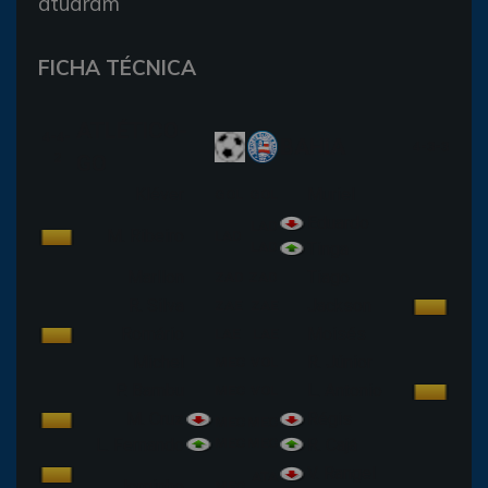
atuaram
FICHA TÉCNICA
ATLÉTICO-
4-4-
BAHIA
4-3-3
2
GO
Kléver
Muriel
GOL
GOL
Eduardo
LAD
M. Ribeiro
LAD
LAD
Tinga
Marllon
Tiago
ZAD
ZAD
R. Silva
Jackson
ZAE
ZAE
Romário
Moisés
LAE
LAE
Michel
R. Júnior
MEC
VOL
P. Bambu
L. Antonio
MEC
VOL
M. Cruz
Régis
MEC
MEC
L. Fernando
MEC
MEC
R. Cajá
V. Rangel
ATA
Jorginho
MEC